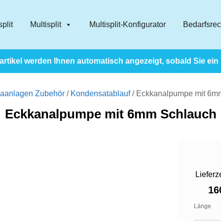
plit
Multisplit
Multisplit-Konfigurator
Bedarfsre
rtikel werden Ihnen automatisch angezeigt, sobald Sie ein
maanlagen Zubehör
/
Kondensatablauf
/ Eckkanalpumpe mit 6m
Eckkanalpumpe mit 6mm Schlauch
Lieferz
16
Länge