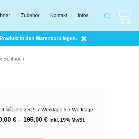
chner
Zubehör
Kontakt
Infos
 Produkt in den Warenkorb legen.
m Schlauch
eit:
5-7 Werktage
Preisspanne:
0,00
€
–
195,00
€
inkl. 19% MwSt.
160,00 €
bis