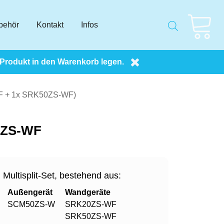
behör
Kontakt
Infos
 Produkt in den Warenkorb legen.
WF + 1x SRK50ZS-WF)
0ZS-WF
Multisplit-Set, bestehend aus:
Außengerät
Wandgeräte
SCM50ZS-W
SRK20ZS-WF
SRK50ZS-WF