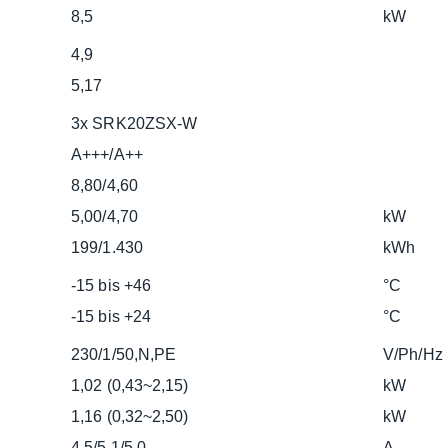
8,5
kW
4,9
5,17
3x SRK20ZSX-W
A+++/A++
8,80/4,60
5,00/4,70
kW
199/1.430
kWh
-15 bis +46
°C
-15 bis +24
°C
230/1/50,N,PE
V/Ph/Hz
1,02 (0,43~2,15)
kW
1,16 (0,32~2,50)
kW
4,5/5,1/5,0
A