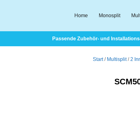
Home
Monosplit
Mult
Passende Zubehör- und Installationsa
Start
/
Multisplit
/
2 In
SCM50