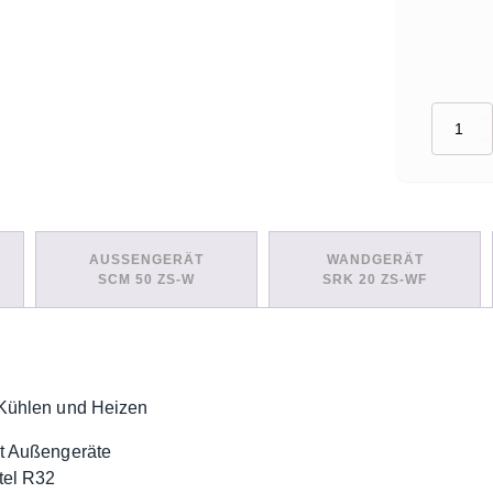
Set:
2
Innengerä
(SCM50ZS
W
+
1x
AUSSENGERÄT
WANDGERÄT
SRK20ZS
SCM 50 ZS-W
SRK 20 ZS-WF
WF
+
1x
SRK50ZS
WF)
Menge
Kühlen und Heizen
it Außengeräte
tel R32