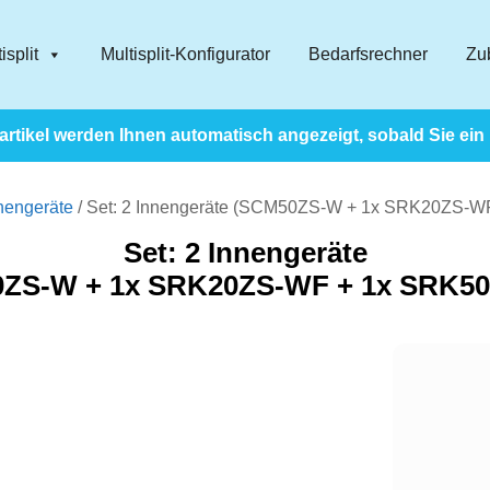
isplit
Multisplit-Konfigurator
Bedarfsrechner
Zu
rtikel werden Ihnen automatisch angezeigt, sobald Sie ein
nengeräte
/ Set: 2 Innengeräte (SCM50ZS-W + 1x SRK20ZS-
Set: 2 Innengeräte
ZS-W + 1x SRK20ZS-WF + 1x SRK5