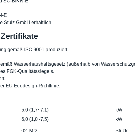
nd SC-BIKN-E
N-E
e Stulz GmbH erhältlich
Zertifikate
ung gemäß ISO 9001 produziert.
 gemäß Wasserhaushaltsgesetz (außerhalb von Wasserschutzgeb
des FGK-Qualitätssiegels.
rt.
der EU Ecodesign-Richtlinie.
5,0 (1,7~7,1)
kW
6,0 (1,0~7,5)
kW
02. Mrz
Stück