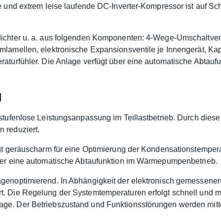
te und extrem leise laufende DC-Inverter-Kompressor ist auf 
dichter u. a. aus folgenden Komponenten: 4-Wege-Umschaltvent
lamellen, elektronische Expansionsventile je Innengerät, Kapil
eraturfühler. Die Anlage verfügt über eine automatische Abta
g
 stufenlose Leistungsanpassung im Teillastbetrieb. Durch die
 reduziert.
rgt geräuscharm für eine Optimierung der Kondensationstemperat
über eine automatische Abtaufunktion im Wärmepumpenbetrieb.
agenoptimierend. In Abhängigkeit der elektronisch gemessene
. Die Regelung der Systemtemperaturen erfolgt schnell und mit
ge. Der Betriebszustand und Funktionsstörungen werden mitte