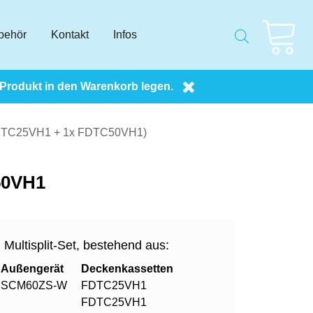
behör
Kontakt
Infos
 Produkt in den Warenkorb legen.
 FDTC25VH1 + 1x FDTC50VH1)
50VH1
Multisplit-Set, bestehend aus:
Außengerät
Deckenkassetten
SCM60ZS-W
FDTC25VH1
FDTC25VH1