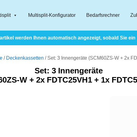
isplit
Multisplit-Konfigurator
Bedarfsrechner
Zu
rtikel werden Ihnen automatisch angezeigt, sobald Sie ein
te
/
Deckenkassetten
/ Set: 3 Innengeräte (SCM60ZS-W + 2x
Set: 3 Innengeräte
0ZS-W + 2x FDTC25VH1 + 1x FDTC