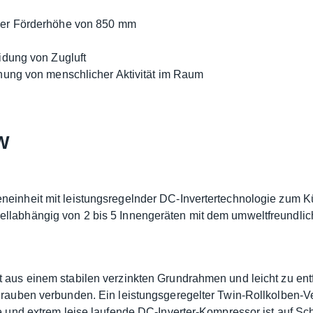
ner Förderhöhe von 850 mm
idung von Zugluft
nung von menschlicher Aktivität im Raum
W
neinheit mit leistungsregelnder DC-Invertertechnologie zum K
llabhängig von 2 bis 5 Innengeräten mit dem umweltfreundlich
t aus einem stabilen verzinkten Grundrahmen und leicht zu en
hrauben verbunden. Ein leistungsgeregelter Twin-Rollkolben-Ve
te und extrem leise laufende DC-Inverter-Kompressor ist auf 