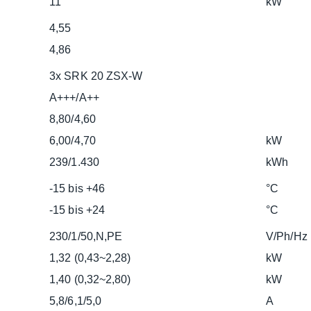
11
kW
4,55
4,86
3x SRK 20 ZSX-W
A+++/A++
8,80/4,60
6,00/4,70
kW
239/1.430
kWh
-15 bis +46
°C
-15 bis +24
°C
230/1/50,N,PE
V/Ph/Hz
1,32 (0,43~2,28)
kW
1,40 (0,32~2,80)
kW
5,8/6,1/5,0
A