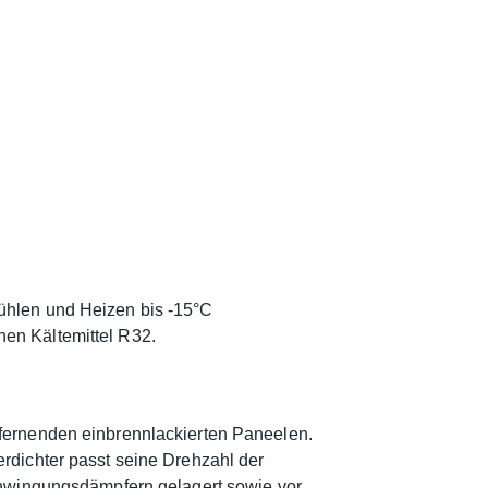
ühlen und Heizen bis -15°C
en Kältemittel R32.
tfernenden einbrennlackierten Paneelen.
rdichter passt seine Drehzahl der
Schwingungsdämpfern gelagert sowie vor