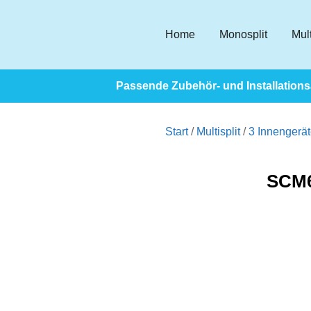
Home
Monosplit
Mult
Passende Zubehör- und Installationsa
Start
/
Multisplit
/
3 Innengerä
SCM6