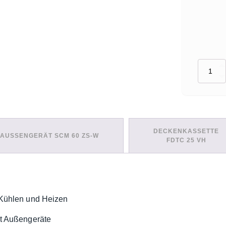
Set:
3
Innengerä
(SCM60ZS
W
+
2x
DECKENKASSETTE
FDTC25V
AUSSENGERÄT SCM 60 ZS-W
FDTC 25 VH
+
1x
FDTC50V
Menge
Kühlen und Heizen
it Außengeräte