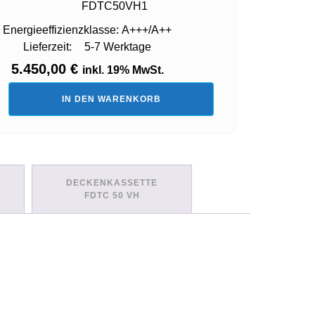
FDTC50VH1
Energieeffizienzklasse:
A+++/A++
Lieferzeit:
5-7 Werktage
5.450,00
€
inkl. 19% MwSt.
IN DEN WARENKORB
te
-
H1
DECKENKASSETTE
FDTC 50 VH
H1)