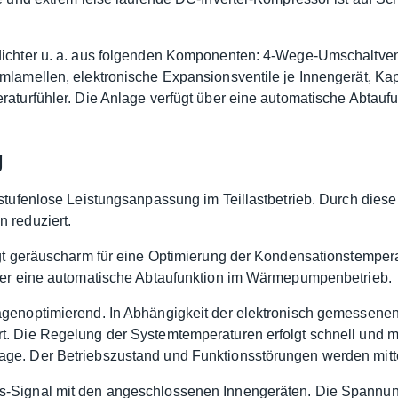
dichter u. a. aus folgenden Komponenten: 4-Wege-Umschaltvent
lamellen, elektronische Expansionsventile je Innengerät, Kapil
eraturfühler. Die Anlage verfügt über eine automatische Abta
g
 stufenlose Leistungsanpassung im Teillastbetrieb. Durch die
 reduziert.
rgt geräuscharm für eine Optimierung der Kondensationstemperat
über eine automatische Abtaufunktion im Wärmepumpenbetrieb.
agenoptimierend. In Abhängigkeit der elektronisch gemessene
. Die Regelung der Systemtemperaturen erfolgt schnell und mit
ge. Der Betriebszustand und Funktionsstörungen werden mitte
s-Signal mit den angeschlossenen Innengeräten. Die Spannun