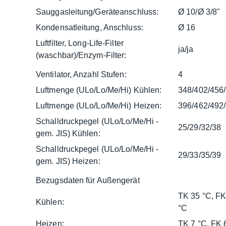
Sauggasleitung/Geräteanschluss:
Ø 10/Ø 3/8"
Kondensatleitung, Anschluss:
Ø 16
Luftfilter, Long-Life-Filter
ja/ja
(waschbar)/Enzym-Filter:
Ventilator, Anzahl Stufen:
4
Luftmenge (ULo/Lo/Me/Hi) Kühlen:
348/402/456
Luftmenge (ULo/Lo/Me/Hi) Heizen:
396/462/492
Schalldruckpegel (ULo/Lo/Me/Hi -
25/29/32/38
gem. JIS) Kühlen:
Schalldruckpegel (ULo/Lo/Me/Hi -
29/33/35/39
gem. JIS) Heizen:
Bezugsdaten für Außengerät
TK 35 °C, FK
Kühlen:
°C
Heizen:
TK 7 °C, FK 