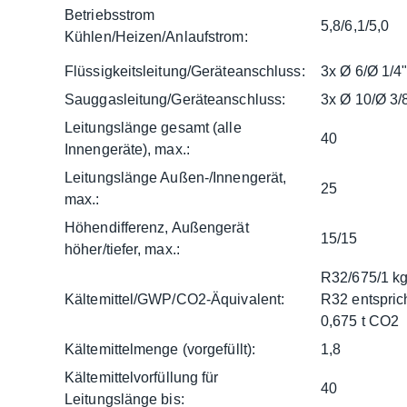
Betriebsstrom
5,8/6,1/5,0
Kühlen/Heizen/Anlaufstrom:
Flüssigkeitsleitung/Geräteanschluss:
3x Ø 6/Ø 1/4
Sauggasleitung/Geräteanschluss:
3x Ø 10/Ø 3/
Leitungslänge gesamt (alle
40
Innengeräte), max.:
Leitungslänge Außen-/Innengerät,
25
max.:
Höhendifferenz, Außengerät
15/15
höher/tiefer, max.:
R32/675/1 k
Kältemittel/GWP/CO2-Äquivalent:
R32 entspric
0,675 t CO2
Kältemittelmenge (vorgefüllt):
1,8
Kältemittelvorfüllung für
40
Leitungslänge bis: