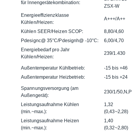
für Innengerätekombination:
ZSX-W
Energieeffizienzklasse
A+++/A++
Kühlen/Heizen:
Kühlen SEER/Heizen SCOP:
8,80/4,60
Pdesignc@ 35°C/Pdesignh@ -10°C:
6,00/4,70
Energiebedarf pro Jahr
239/1.430
Kühlen/Heizen:
Außentemperatur Kühlbetrieb:
-15 bis +46
Außentemperatur Heizbetrieb:
-15 bis +24
Spannungsversorgung (am
230/1/50,N,
Außengerät):
Leistungsaufnahme Kühlen
1,32
(min.~max.):
(0,43~2,28)
Leistungsaufnahme Heizen
1,40
(min.~max.):
(0,32~2,80)