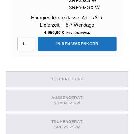
SRF25ZS-W
SRF50ZSX-W
Energieeffizienzklasse:
A+++/A++
Lieferzeit:
5-7 Werktage
4.950,00
€
inkl. 19% MwSt.
Set:
IN DEN WARENKORB
3
Innengeräte
(SCM60ZS-
W
+
2x
BESCHREIBUNG
SRF25ZS-
W
+
1x
AUSSENGERÄT
SRF50ZSX-
SCM 60 ZS-W
W)
Menge
TRUHENGERÄT
SRF 25 ZS-W