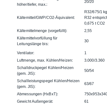
20/20
höher/tiefer, max.:
R32/675/1 k
Kältemittel/GWP/CO2-Äquivalent:
R32 entspric
0,675 t CO2
Kältemittelmenge (vorgefüllt):
2,55
Kältemittelvorfüllung für
30
Leitungslänge bis:
Ventilator:
1
Luftmenge, max. Kühlen/Heizen:
3.000/3.360
Schalldruckpegel Kühlen/Heizen
50/54
(gem. JIS):
Schallleistungspegel Kühlen/Heizen
63/67
(gem. JIS):
Abmessungen (HxBxT):
750x953x34
Gewicht Außengerät:
61