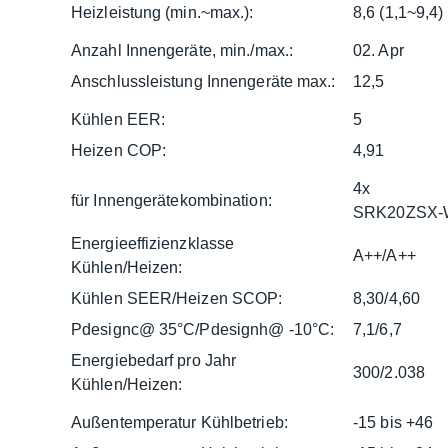
Heizleistung (min.~max.):
8,6 (1,1~9,4)
Anzahl Innengeräte, min./max.:
02. Apr
Anschlussleistung Innengeräte max.:
12,5
Kühlen EER:
5
Heizen COP:
4,91
4x
für Innengerätekombination:
SRK20ZSX-
Energieeffizienzklasse
A++/A++
Kühlen/Heizen:
Kühlen SEER/Heizen SCOP:
8,30/4,60
Pdesignc@ 35°C/Pdesignh@ -10°C:
7,1/6,7
Energiebedarf pro Jahr
300/2.038
Kühlen/Heizen:
Außentemperatur Kühlbetrieb:
-15 bis +46