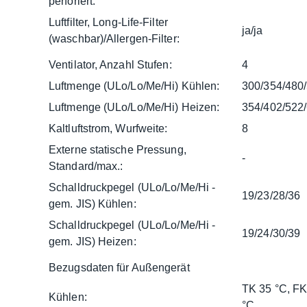
perforiert:
Luftfilter, Long-Life-Filter
ja/ja
(waschbar)/Allergen-Filter:
Ventilator, Anzahl Stufen:
4
Luftmenge (ULo/Lo/Me/Hi) Kühlen:
300/354/480
Luftmenge (ULo/Lo/Me/Hi) Heizen:
354/402/522
Kaltluftstrom, Wurfweite:
8
Externe statische Pressung,
-
Standard/max.:
Schalldruckpegel (ULo/Lo/Me/Hi -
19/23/28/36
gem. JIS) Kühlen:
Schalldruckpegel (ULo/Lo/Me/Hi -
19/24/30/39
gem. JIS) Heizen:
Bezugsdaten für Außengerät
TK 35 °C, FK
Kühlen:
°C