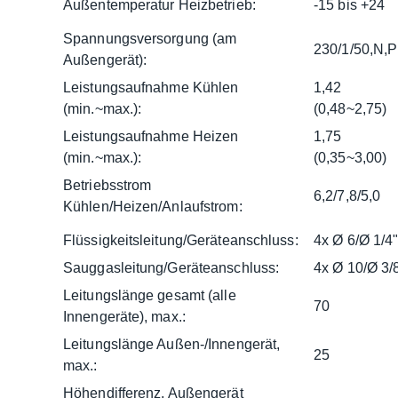
Außentemperatur Heizbetrieb:
-15 bis +24
Spannungsversorgung (am
230/1/50,N,
Außengerät):
Leistungsaufnahme Kühlen
1,42
(min.~max.):
(0,48~2,75)
Leistungsaufnahme Heizen
1,75
(min.~max.):
(0,35~3,00)
Betriebsstrom
6,2/7,8/5,0
Kühlen/Heizen/Anlaufstrom:
Flüssigkeitsleitung/Geräteanschluss:
4x Ø 6/Ø 1/4
Sauggasleitung/Geräteanschluss:
4x Ø 10/Ø 3/
Leitungslänge gesamt (alle
70
Innengeräte), max.:
Leitungslänge Außen-/Innengerät,
25
max.:
Höhendifferenz, Außengerät