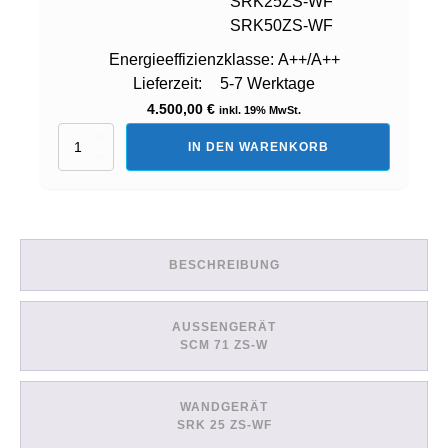
SRK25ZS-WF
SRK50ZS-WF
Energieeffizienzklasse:
A++/A++
Lieferzeit:
5-7 Werktage
4.500,00
€
inkl. 19% MwSt.
Set:
IN DEN WARENKORB
3
Innengeräte
(SCM71ZS-
W
+
2x
BESCHREIBUNG
SRK25ZS-
WF
+
1x
AUSSENGERÄT
SRK50ZS-
SCM 71 ZS-W
WF)
Menge
WANDGERÄT
SRK 25 ZS-WF