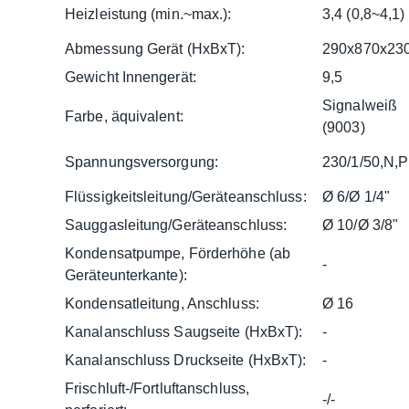
Heizleistung (min.~max.):
3,4 (0,8~4,1)
Abmessung Gerät (HxBxT):
290x870x23
Gewicht Innengerät:
9,5
Signalweiß
Farbe, äquivalent:
(9003)
Spannungsversorgung:
230/1/50,N,
Flüssigkeitsleitung/Geräteanschluss:
Ø 6/Ø 1/4"
Sauggasleitung/Geräteanschluss:
Ø 10/Ø 3/8"
Kondensatpumpe, Förderhöhe (ab
-
Geräteunterkante):
Kondensatleitung, Anschluss:
Ø 16
Kanalanschluss Saugseite (HxBxT):
-
Kanalanschluss Druckseite (HxBxT):
-
Frischluft-/Fortluftanschluss,
-/-