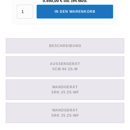
5.550,00
€
inkl. 19% MwSt.
Set:
IN DEN WARENKORB
4
Innengeräte
(SCM80ZS-
W
+
1x
BESCHREIBUNG
SRK25ZS-
WF
+
3x
AUSSENGERÄT
SRK35ZS-
SCM 80 ZS-W
WF)
Menge
WANDGERÄT
SRK 25 ZS-WF
WANDGERÄT
SRK 35 ZS-WF