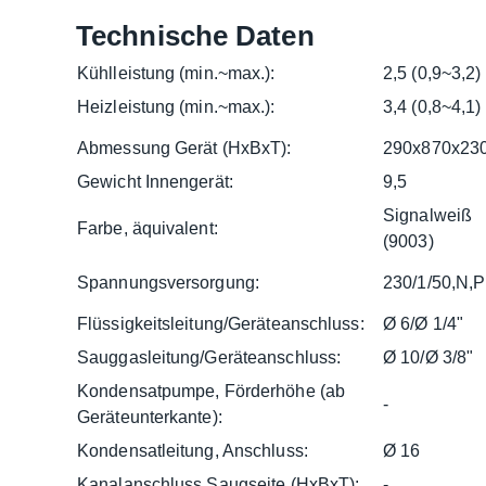
Technische Daten
Kühlleistung (min.~max.):
2,5 (0,9~3,2)
Heizleistung (min.~max.):
3,4 (0,8~4,1)
Abmessung Gerät (HxBxT):
290x870x23
Gewicht Innengerät:
9,5
Signalweiß
Farbe, äquivalent:
(9003)
Spannungsversorgung:
230/1/50,N,
Flüssigkeitsleitung/Geräteanschluss:
Ø 6/Ø 1/4"
Sauggasleitung/Geräteanschluss:
Ø 10/Ø 3/8"
Kondensatpumpe, Förderhöhe (ab
-
Geräteunterkante):
Kondensatleitung, Anschluss:
Ø 16
Kanalanschluss Saugseite (HxBxT):
-