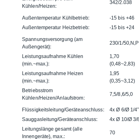
342/2.038
Kühlen/Heizen:
Außentemperatur Kühlbetrieb:
-15 bis +46
Außentemperatur Heizbetrieb:
-15 bis +24
Spannungsversorgung (am
230/1/50,N,
Außengerät):
Leistungsaufnahme Kühlen
1,70
(min.~max.):
(0,48~2,83)
Leistungsaufnahme Heizen
1,95
(min.~max.):
(0,35~3,12)
Betriebsstrom
7,5/8,6/5,0
Kühlen/Heizen/Anlaufstrom:
Flüssigkeitsleitung/Geräteanschluss:
4x Ø 6/Ø 1/4
Sauggasleitung/Geräteanschluss:
4x Ø 10/Ø 3/
Leitungslänge gesamt (alle
70
Innengeräte), max.: