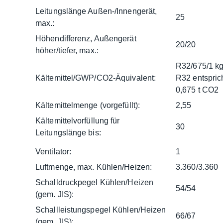
Leitungslänge Außen-/Innengerät,
25
max.:
Höhendifferenz, Außengerät
20/20
höher/tiefer, max.:
R32/675/1 k
Kältemittel/GWP/CO2-Äquivalent:
R32 entspric
0,675 t CO2
Kältemittelmenge (vorgefüllt):
2,55
Kältemittelvorfüllung für
30
Leitungslänge bis:
Ventilator:
1
Luftmenge, max. Kühlen/Heizen:
3.360/3.360
Schalldruckpegel Kühlen/Heizen
54/54
(gem. JIS):
Schallleistungspegel Kühlen/Heizen
66/67
(gem. JIS):