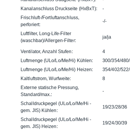
Kanalanschluss Druckseite (HxBxT):
-
Frischluft-/Fortluftanschluss,
-/-
perforiert:
Luftfilter, Long-Life-Filter
ja/ja
(waschbar)/Allergen-Filter:
Ventilator, Anzahl Stufen:
4
Luftmenge (ULo/Lo/Me/Hi) Kühlen:
300/354/480
Luftmenge (ULo/Lo/Me/Hi) Heizen:
354/402/522
Kaltluftstrom, Wurfweite:
8
Externe statische Pressung,
-
Standard/max.:
Schalldruckpegel (ULo/Lo/Me/Hi -
19/23/28/36
gem. JIS) Kühlen:
Schalldruckpegel (ULo/Lo/Me/Hi -
19/24/30/39
gem. JIS) Heizen: