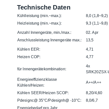
Technische Daten
Kühlleistung (min.~max.):
8,0 (1,8~9,2)
Heizleistung (min.~max.):
9,3 (1,1~9,8)
Anzahl Innengeräte, min./max.:
02. Apr
Anschlussleistung Innengeräte max.:
13,5
Kühlen EER:
4,71
Heizen COP:
4,77
4x
für Innengerätekombination:
SRK20ZSX-
Energieeffizienzklasse
A++/A++
Kühlen/Heizen:
Kühlen SEER/Heizen SCOP:
8,20/4,60
Pdesignc@ 35°C/Pdesignh@ -10°C:
8,0/6,7
Energiebedarf pro Jahr