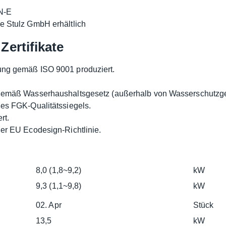
N-E
e Stulz GmbH erhältlich
Zertifikate
ung gemäß ISO 9001 produziert.
 gemäß Wasserhaushaltsgesetz (außerhalb von Wasserschutzgeb
des FGK-Qualitätssiegels.
rt.
der EU Ecodesign-Richtlinie.
8,0 (1,8~9,2)
kW
9,3 (1,1~9,8)
kW
02. Apr
Stück
13,5
kW