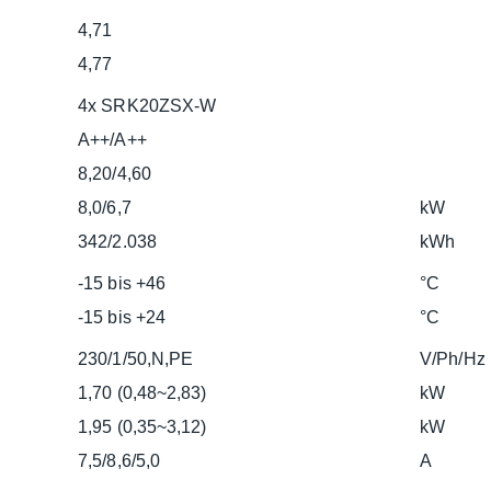
4,71
4,77
4x SRK20ZSX-W
A++/A++
8,20/4,60
8,0/6,7
kW
342/2.038
kWh
-15 bis +46
°C
-15 bis +24
°C
230/1/50,N,PE
V/Ph/Hz
1,70 (0,48~2,83)
kW
1,95 (0,35~3,12)
kW
7,5/8,6/5,0
A