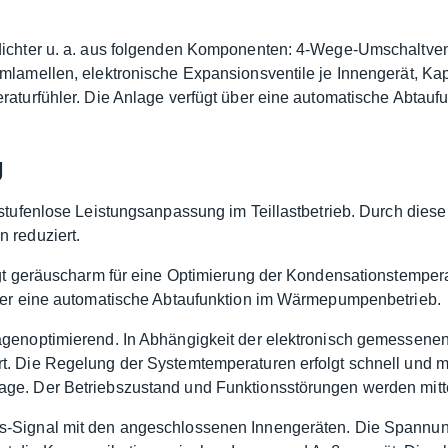
dichter u. a. aus folgenden Komponenten: 4-Wege-Umschaltvent
lamellen, elektronische Expansionsventile je Innengerät, Kapil
eraturfühler. Die Anlage verfügt über eine automatische Abta
g
 stufenlose Leistungsanpassung im Teillastbetrieb. Durch die
 reduziert.
rgt geräuscharm für eine Optimierung der Kondensationstemperat
über eine automatische Abtaufunktion im Wärmepumpenbetrieb.
agenoptimierend. In Abhängigkeit der elektronisch gemessene
. Die Regelung der Systemtemperaturen erfolgt schnell und mit
ge. Der Betriebszustand und Funktionsstörungen werden mitte
s-Signal mit den angeschlossenen Innengeräten. Die Spannun