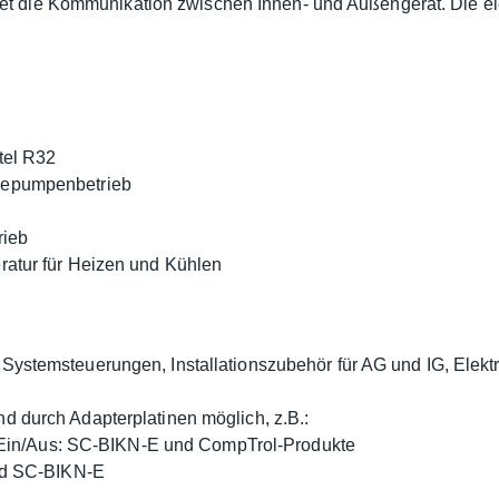
et die Kommunikation zwischen Innen- und Außengerät. Die el
tel R32
mepumpenbetrieb
rieb
ratur für Heizen und Kühlen
Systemsteuerungen, Installationszubehör für AG und IG, Elek
d durch Adapterplatinen möglich, z.B.:
-Ein/Aus: SC-BIKN-E und CompTrol-Produkte
nd SC-BIKN-E