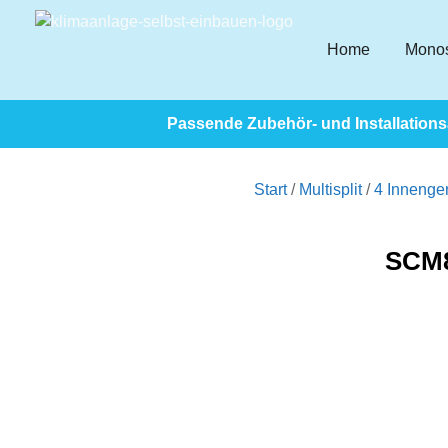
Home
Monos
Passende Zubehör- und Installationsa
Start
/
Multisplit
/
4 Innenge
SCM8