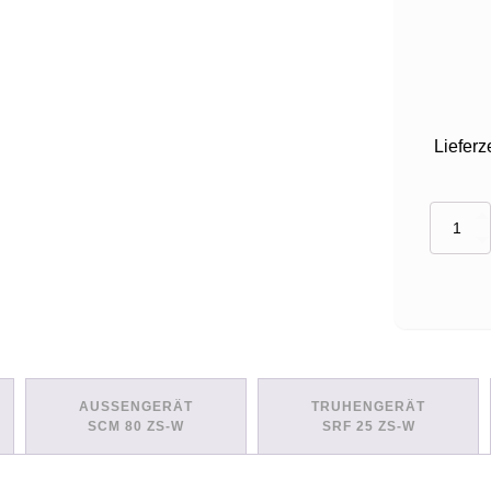
Lieferz
Set:
4
Innengerä
(SCM80ZS
W
+
2x
SRF25ZS-
W
+
AUSSENGERÄT
TRUHENGERÄT
2x
SCM 80 ZS-W
SRF 25 ZS-W
SRF35ZS-
W)
Menge