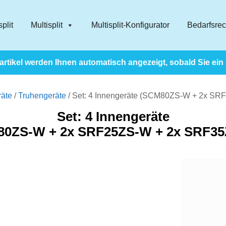
plit
Multisplit
Multisplit-Konfigurator
Bedarfsre
rtikel werden Ihnen automatisch angezeigt, sobald Sie ein
räte
/
Truhengeräte
/ Set: 4 Innengeräte (SCM80ZS-W + 2x S
Set: 4 Innengeräte
0ZS-W + 2x SRF25ZS-W + 2x SRF3