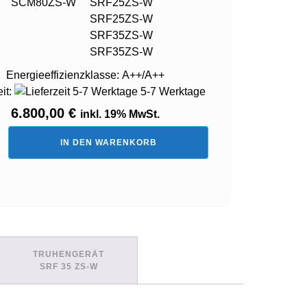
SCM80ZS-W
SRF25ZS-W
SRF25ZS-W
SRF35ZS-W
SRF35ZS-W
Energieeffizienzklasse:
A++/A++
eit:
5-7 Werktage
6.800,00
€
inkl. 19% MwSt.
IN DEN WARENKORB
te
-
TRUHENGERÄT
SRF 35 ZS-W