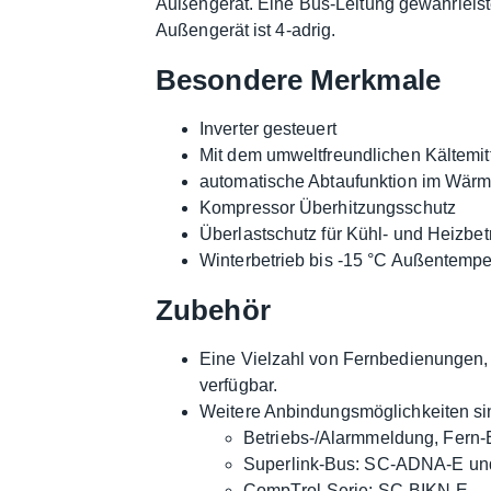
Außengerät. Eine Bus-Leitung gewährleist
Außengerät ist 4-adrig.
Besondere Merkmale
Inverter gesteuert
Mit dem umweltfreundlichen Kältemit
automatische Abtaufunktion im Wär
Kompressor Überhitzungsschutz
Überlastschutz für Kühl- und Heizbet
Winterbetrieb bis -15 °C Außentempe
Zubehör
Eine Vielzahl von Fernbedienungen, 
verfügbar.
Weitere Anbindungsmöglichkeiten sin
Betriebs-/Alarmmeldung, Fern
Superlink-Bus: SC-ADNA-E u
CompTrol-Serie: SC-BIKN-E