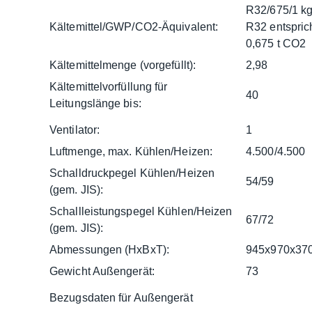
R32/675/1 k
Kältemittel/GWP/CO2-Äquivalent:
R32 entspric
0,675 t CO2
Kältemittelmenge (vorgefüllt):
2,98
Kältemittelvorfüllung für
40
Leitungslänge bis:
Ventilator:
1
Luftmenge, max. Kühlen/Heizen:
4.500/4.500
Schalldruckpegel Kühlen/Heizen
54/59
(gem. JIS):
Schallleistungspegel Kühlen/Heizen
67/72
(gem. JIS):
Abmessungen (HxBxT):
945x970x37
Gewicht Außengerät:
73
Bezugsdaten für Außengerät