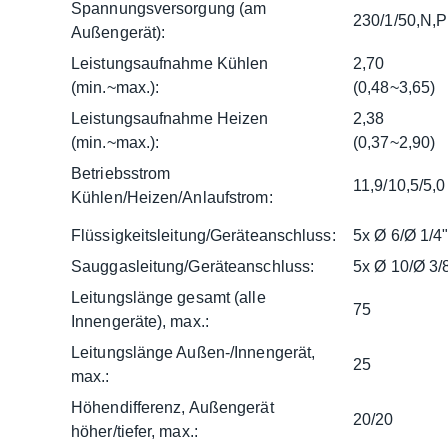
Spannungsversorgung (am
230/1/50,N,
Außengerät):
Leistungsaufnahme Kühlen
2,70
(min.~max.):
(0,48~3,65)
Leistungsaufnahme Heizen
2,38
(min.~max.):
(0,37~2,90)
Betriebsstrom
11,9/10,5/5,0
Kühlen/Heizen/Anlaufstrom:
Flüssigkeitsleitung/Geräteanschluss:
5x Ø 6/Ø 1/4
Sauggasleitung/Geräteanschluss:
5x Ø 10/Ø 3/
Leitungslänge gesamt (alle
75
Innengeräte), max.:
Leitungslänge Außen-/Innengerät,
25
max.:
Höhendifferenz, Außengerät
20/20
höher/tiefer, max.: