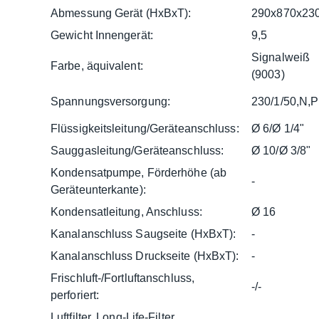
Abmessung Gerät (HxBxT):
290x870x23
Gewicht Innengerät:
9,5
Signalweiß
Farbe, äquivalent:
(9003)
Spannungsversorgung:
230/1/50,N,
Flüssigkeitsleitung/Geräteanschluss:
Ø 6/Ø 1/4"
Sauggasleitung/Geräteanschluss:
Ø 10/Ø 3/8"
Kondensatpumpe, Förderhöhe (ab
-
Geräteunterkante):
Kondensatleitung, Anschluss:
Ø 16
Kanalanschluss Saugseite (HxBxT):
-
Kanalanschluss Druckseite (HxBxT):
-
Frischluft-/Fortluftanschluss,
-/-
perforiert:
Luftfilter, Long-Life-Filter