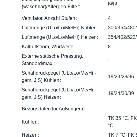
ja/ja
(waschbar)/Allergen-Filter:
Ventilator, Anzahl Stufen:
4
Luftmenge (ULo/Lo/Me/Hi) Kühlen:
300/354/480
Luftmenge (ULo/Lo/Me/Hi) Heizen:
354/402/522
Kaltluftstrom, Wurfweite:
8
Externe statische Pressung,
-
Standard/max.:
Schalldruckpegel (ULo/Lo/Me/Hi -
19/23/28/36
gem. JIS) Kühlen:
Schalldruckpegel (ULo/Lo/Me/Hi -
19/24/30/39
gem. JIS) Heizen:
Bezugsdaten für Außengerät
TK 35 °C, FK
Kühlen:
°C
Heizen:
TK 7 °C, FK 