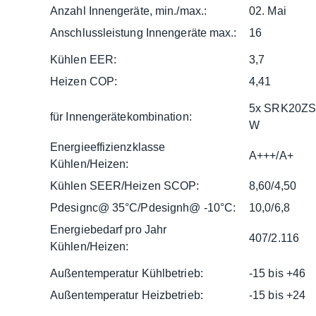
Anzahl Innengeräte, min./max.:
02. Mai
Anschlussleistung Innengeräte max.:
16
Kühlen EER:
3,7
Heizen COP:
4,41
5x SRK20ZS
für Innengerätekombination:
W
Energieeffizienzklasse
A+++/A+
Kühlen/Heizen:
Kühlen SEER/Heizen SCOP:
8,60/4,50
Pdesignc@ 35°C/Pdesignh@ -10°C:
10,0/6,8
Energiebedarf pro Jahr
407/2.116
Kühlen/Heizen:
Außentemperatur Kühlbetrieb:
-15 bis +46
Außentemperatur Heizbetrieb:
-15 bis +24