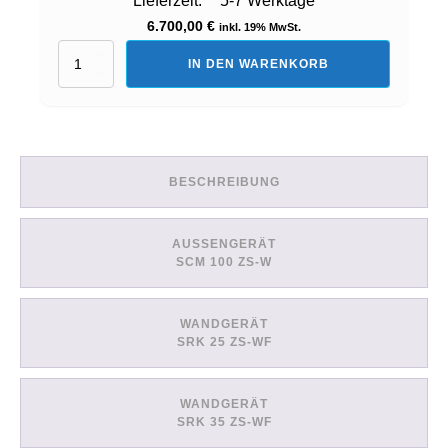
Lieferzeit:
5-7 Werktage
6.700,00
€
inkl. 19% MwSt.
Set:
IN DEN WARENKORB
5
Innengeräte
(SCM100ZS-
W
+
4x
BESCHREIBUNG
SRK25ZS-
WF
+
1x
AUSSENGERÄT
SRK35ZS-
SCM 100 ZS-W
WF)
Menge
WANDGERÄT
SRK 25 ZS-WF
WANDGERÄT
SRK 35 ZS-WF